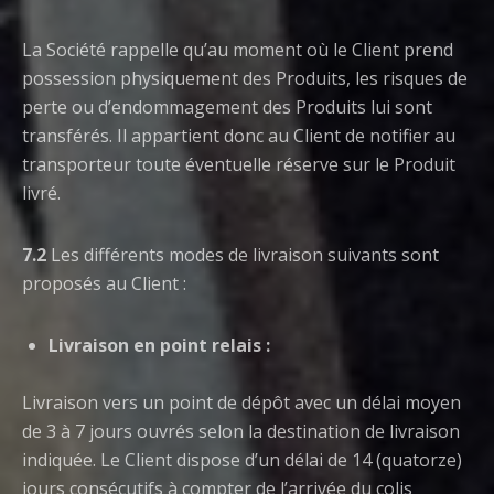
La Société rappelle qu’au moment où le Client prend
possession physiquement des Produits, les risques de
perte ou d’endommagement des Produits lui sont
transférés. Il appartient donc au Client de notifier au
transporteur toute éventuelle réserve sur le Produit
livré.
7.2
Les différents modes de livraison suivants sont
proposés au Client :
Livraison en point relais :
Livraison vers un point de dépôt avec un délai moyen
de 3 à 7 jours ouvrés selon la destination de livraison
indiquée. Le Client dispose d’un délai de 14 (quatorze)
jours consécutifs à compter de l’arrivée du colis