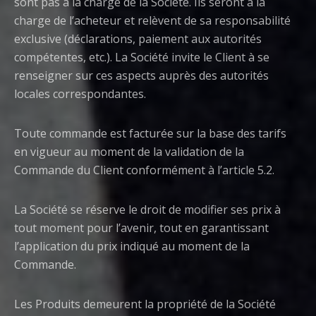
sont pas à la charge de la Société. Ils seront à la
charge de l’acheteur et relèvent de sa responsabilité
exclusive (déclarations, paiement aux autorités
compétentes, etc.). La Société invite le Client à se
renseigner sur ces aspects auprès des autorités
locales correspondantes.
Toute commande est facturée sur la base des tarifs
en vigueur au moment de la validation de la
Commande du Client conformément à l’article 5.2.
La Société se réserve le droit de modifier ses prix à
tout moment pour l’avenir, tout en garantissant
l’application du prix indiqué au moment de la
Commande.
Les Produits demeurent la propriété de la Société