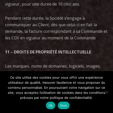
vigueur, pour une durée de 10 (dix) ans.
Pendant cette durée, la Société s’engage à
communiquer au Client, dès que celui-ci en fait la
demande, la facture correspondant à sa Commande et
les CGV en vigueur au moment de la Commande
11 – DROITS DE PROPRIÉTÉ INTELLECTUELLE
Les marques, noms de domaines, logiciels, images,
vidéos, textes ou plus généralement toute
Ce site utilise des cookies pour vous offrir une expérience
information objet de droits de propriété intellectuelle
utilisateur de qualité, mesurer l’audience et vous proposer du
sont et restent la propriété exclusive de leur auteur.
contenu personnalisé. En poursuivant votre navigation sur ce
Aucune cession de droits de propriété intellectuelle
site, vous acceptez l’utilisation de cookies dans les conditions
prévues par notre politique de confidentialité.
n’est réalisée au travers des présentes CGV. Toute
reproduction totale ou partielle, modification ou
Ok
Non
utilisation de ces biens pour quelque motif que ce soit