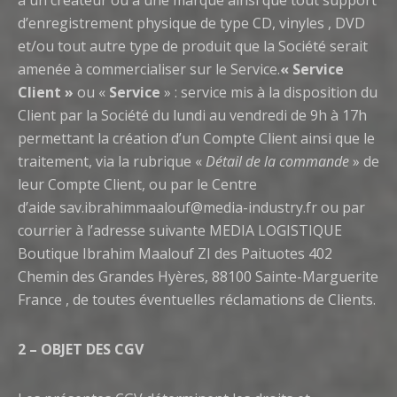
à un créateur ou à une marque ainsi que tout support
d’enregistrement physique de type CD, vinyles , DVD
et/ou tout autre type de produit que la Société serait
amenée à commercialiser sur le Service.
« Service
Client »
ou «
Service
» : service mis à la disposition du
Client par la Société du lundi au vendredi de 9h à 17h
permettant la création d’un Compte Client ainsi que le
traitement, via la rubrique «
Détail de la commande
» de
leur Compte Client, ou par le Centre
d’aide sav.ibrahimmaalouf@media-industry.fr ou par
courrier à l’adresse suivante MEDIA LOGISTIQUE
Boutique Ibrahim Maalouf ZI des Paituotes 402
Chemin des Grandes Hyères, 88100 Sainte-Marguerite
France , de toutes éventuelles réclamations de Clients.
2 – OBJET DES CGV