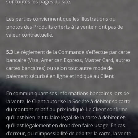
sur toutes les pages du site.
Les parties conviennent que les illustrations ou
photos des Produits offerts à la vente n’ont pas de
valeur contractuelle.
5.3
Le règlement de la Commande s’effectue par carte
bancaire (Visa, American Express, Master Card, autres
cartes bancaires) ou selon tout autre mode de
paiement sécurisé en ligne et indiqué au Client.
En communiquant ses informations bancaires lors de
la vente, le Client autorise la Société à débiter sa carte
du montant relatif au prix indiqué. Le Client confirme
qu’il est bien le titulaire légal de la carte à débiter et
qu’il est légalement en droit d’en faire usage. En cas
d’erreur, ou d’impossibilité de débiter la carte, la vente