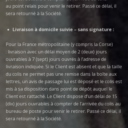
au point relais pour venir le retirer. Passé ce délai, il
sera retourné à la Société.
Livraison à domicile suivie – sans signature :
Pour la France métropolitaine (y compris la Corse)
: livraison avec un délai moyen de 2 (deux) jours
ouvrables à 7 (sept) jours ouvrés à l’adresse de
livraison indiquée. Si le Client est absent et que la taille
du colis ne permet pas une remise dans la boîte aux
lettres, un avis de passage lui est déposé et le colis est
mis à sa disposition dans point de dépôt auquel le
Client est rattaché. Le Client dispose d’un délai de 15
(dix) jours ouvrables à compter de l’arrivée du colis au
bureau de poste pour venir le retirer. Passé ce délai, il
sera retourné à la Société.