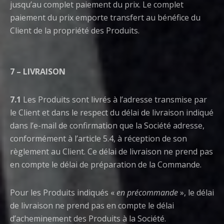
jusqu’au complet paiement du prix. Le complet
paiement du prix emporte transfert au bénéfice du
Client de la propriété des Produits.
7 – LIVRAISON
7.1
Les Produits sont livrés à l’adresse transmise par
le Client et dans le respect du délai de livraison indiqué
dans l’e-mail de confirmation que la Société adresse,
conformément à l’article 5.4, à réception de son
règlement au Client. Ce délai de livraison ne prend pas
en compte le délai de préparation de la Commande.
Pour les Produits indiqués «
en précommande
», le délai
de livraison ne prend pas en compte le délai
d’acheminement des Produits à la Société.