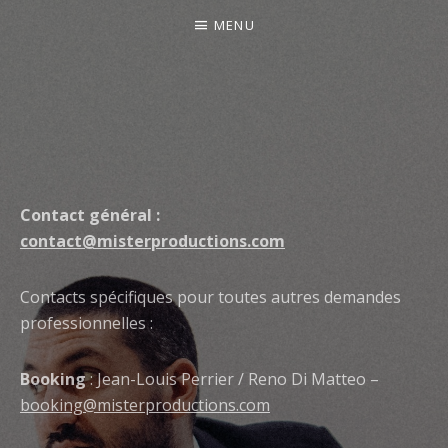
MENU
Contact général :
contact@misterproductions.com
Contacts spécifiques pour toutes autres demandes
professionnelles :
Booking
: Jean-Louis Perrier / Reno Di Matteo –
booking@misterproductions.com