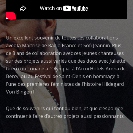
Un excellent souvenir de toutes ces collaborations
avec la Maîtrise de Radio France et Sofi Jeannin. Plus
de 8 ans de collaboration avec ces jeunes chanteuses
sur des projets aussi variés que des duos avec Juliette
Gréco ou Louane à l’Olympia, à l’AccorHotels Arena de
Bercy, ou au Festival de Saint-Denis en hommage à
l’une des premières féministes de l’histoire Hildegard
Von Bingen !
Que de souvenirs qui font du bien, et que d’espoir de
continuer à faire d’autres projets aussi passionnants.