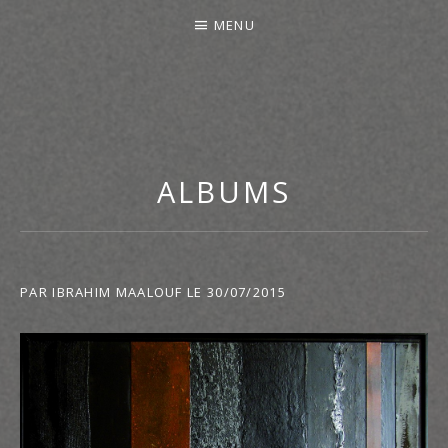
MENU
ALBUMS
PAR
IBRAHIM MAALOUF
LE
30/07/2015