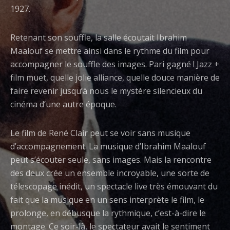
1927.
Retenant son souffle, la salle écoutait Ibrahim
Maalouf se mettre ainsi dans le rythme du film pour
accompagner le souffle des images. Pari gagné ! Jazz +
film muet, quelle jolie alliance, quelle douce manière de
faire revenir jusqu’à nous le mystère silencieux du
cinéma d’une autre époque.
Le film de René Clair peut se voir sans musique
d’accompagnement. La musique d’Ibrahim Maalouf
peut s’écouter seule, sans images. Mais la rencontre
des deux crée un ensemble incroyable, une sorte de
télescopage inédit, un spectacle live très émouvant du
fait que la musique en un sens interprète le film, le
prolonge, en débusque la rythmique, c’est-à-dire le
montage. Ce soir-là, le spectateur avait le sentiment