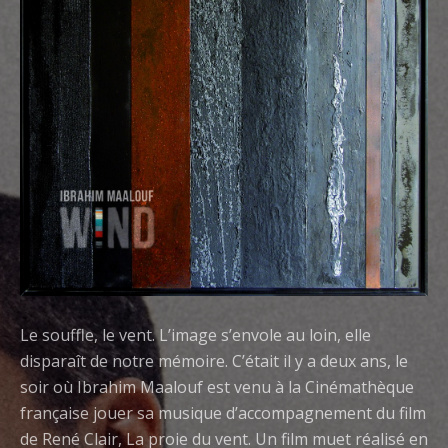
Le souffle, le vent. L’image s’envole au loin, elle
disparaît de notre mémoire. C’était il y a deux ans, le
soir où Ibrahim Maalouf est venu à la Cinémathèque
française jouer sa musique d’accompagnement du film
de René Clair, La proie du vent. Un film muet réalisé en