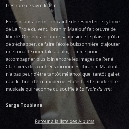
très rare de vivre le film.
En se pliant à cette contrainte de respecter le rythme
de La Proie du vent, Ibrahim Maalouf fait œuvre de
liberté. On sent à écouter sa musique le plaisir qu’il a
de s’échapper, de faire l’école buissonnière, d’ajouter
une tonalité orientale au film, comme pour
accompagner plus loin encore les images de René
Clair, vers des contrées inconnues. Ibrahim Maalouf
n’a pas peur d’être tantôt mélancolique, tantôt gai et
rapide, bref d’être moderne. Et c’est cette modernité
musicale qui redonne du souffle à
La Proie du vent
.
Serge Toubiana
Retour à la liste des Albums