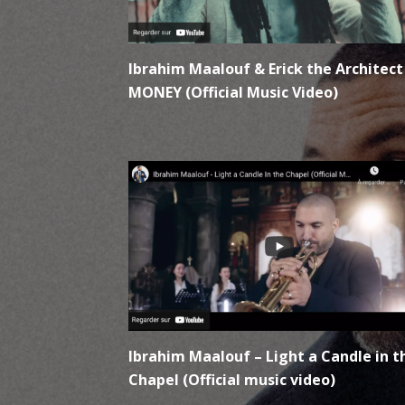
Ibrahim Maalouf & Erick the Architect
MONEY (Official Music Video)
Ibrahim Maalouf – Light a Candle in t
Chapel (Official music video)