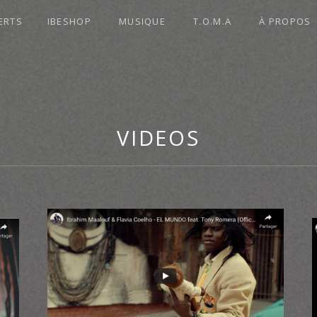
ERTS
IBESHOP
MUSIQUE
T.O.M.A
À PROPOS
VIDEOS