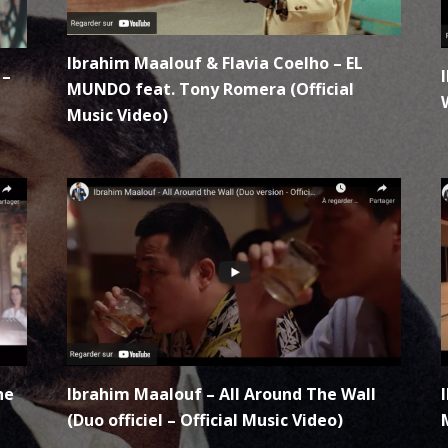
Ibrahim Maalouf & Flavia Coelho – EL
 –
MUNDO feat. Tony Romera (Official
Music Video)
he
Ibrahim Maalouf – All Around The Wall
(Duo officiel – Official Music Video)