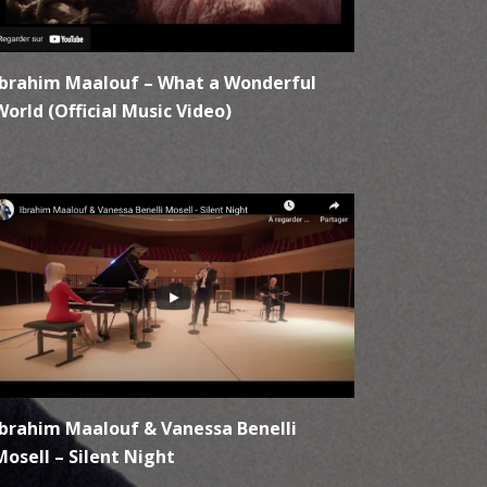
Ibrahim Maalouf – What a Wonderful
World (Official Music Video)
Ibrahim Maalouf & Vanessa Benelli
Mosell – Silent Night